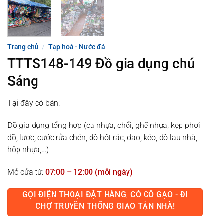
Trang chủ
/
Tạp hoá - Nước đá
TTTS148-149 Đồ gia dụng chú
Sáng
Tại đây có bán:
Đồ gia dụng tổng hợp (ca nhựa, chổi, ghế nhựa, kẹp phơi
đồ, lược, cước rửa chén, đồ hốt rác, dao, kéo, đồ lau nhà,
hộp nhựa,…)
Mở cửa từ:
07:00 – 12:00 (mỗi ngày)
GỌI ĐIỆN THOẠI ĐẶT HÀNG, CÓ CÔ GẠO - ĐI
CHỢ TRUYỀN THỐNG GIAO TẬN NHÀ!