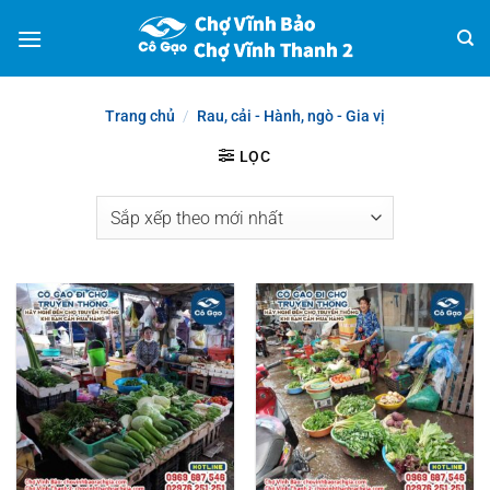
Bỏ
qua
nội
dung
Trang chủ
/
Rau, cải - Hành, ngò - Gia vị
LỌC