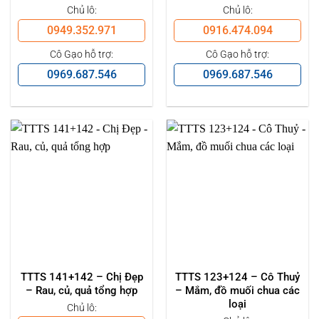
Chủ lô:
Chủ lô:
0949.352.971
0916.474.094
Cô Gạo hỗ trợ:
Cô Gạo hỗ trợ:
0969.687.546
0969.687.546
TTTS 141+142 – Chị Đẹp
TTTS 123+124 – Cô Thuỷ
– Rau, củ, quả tổng hợp
– Mắm, đồ muối chua các
loại
Chủ lô: