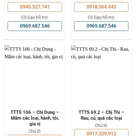
0945.527.141
0918.564.443
Cô Gạo hỗ trợ:
Cô Gạo hỗ trợ:
0969.687.546
0969.687.546
TTTS 106 – Chị Dung –
TTTS 69.2 – Chị Thi –
Mắm các loại, hành, tỏi,
Rau, củ, quả các loại
gia vị
Chủ lô:
Chủ lô:
0917.329.912