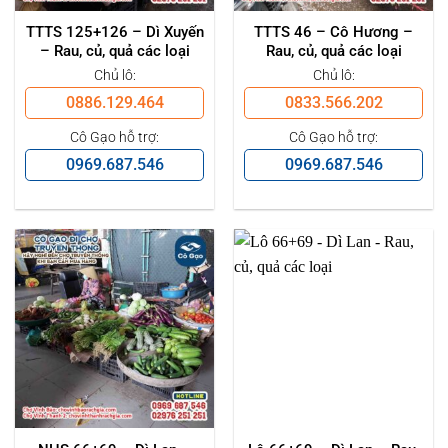
TTTS 125+126 – Dì Xuyến
TTTS 46 – Cô Hương –
– Rau, củ, quả các loại
Rau, củ, quả các loại
Chủ lô:
Chủ lô:
0886.129.464
0833.566.202
Cô Gạo hỗ trợ:
Cô Gạo hỗ trợ:
0969.687.546
0969.687.546