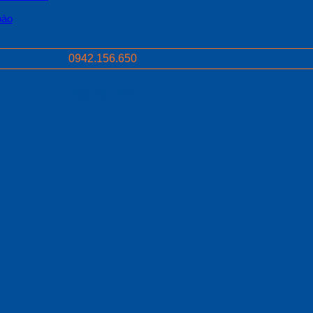
bào
0942.156.650
0969.687.546