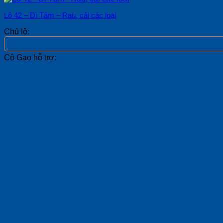
Lô 42 – Dì Tâm – Rau, cải các loại
Chủ lô:
Cô Gạo hỗ trợ: