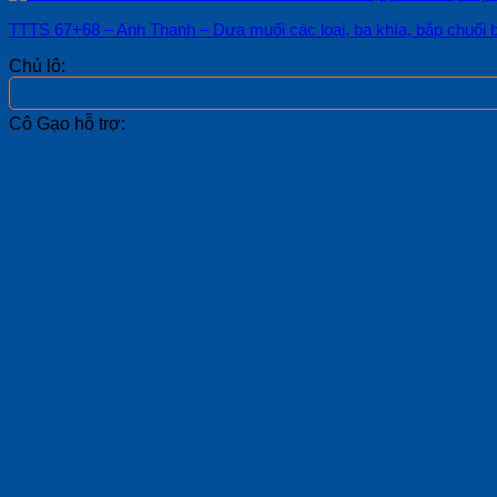
TTTS 67+68 – Anh Thanh – Dưa muối các loại, ba khía, bắp chuối 
Chủ lô:
Cô Gạo hỗ trợ: