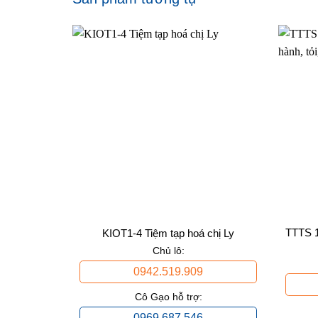
TTTS 1
KIOT1-4 Tiệm tạp hoá chị Ly
Chủ lô:
0942.519.909
Cô Gạo hỗ trợ:
0969.687.546