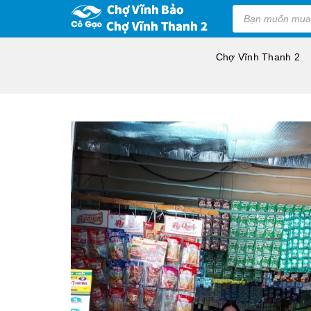
Bỏ
Products
search
qua
nội
Chợ Vĩnh Thanh 2
dung