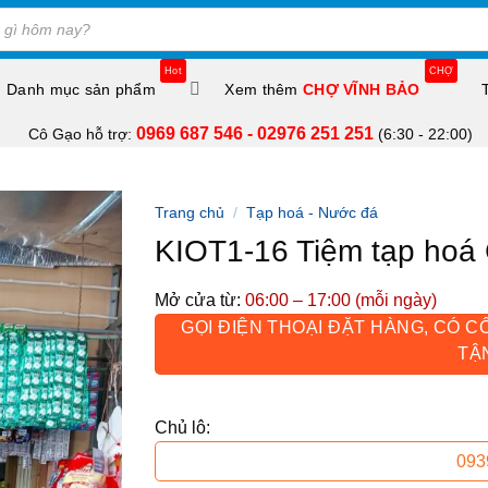
Hot
CHỢ
Danh mục sản phẩm
Xem thêm
CHỢ VĨNH BẢO
0969 687 546 - 02976 251 251
Cô Gạo hỗ trợ:
(6:30 - 22:00)
Trang chủ
/
Tạp hoá - Nước đá
KIOT1-16 Tiệm tạp hoá
Mở cửa từ:
06:00 – 17:00 (mỗi ngày)
GỌI ĐIỆN THOẠI ĐẶT HÀNG, CÓ C
TẬ
Chủ lô:
093