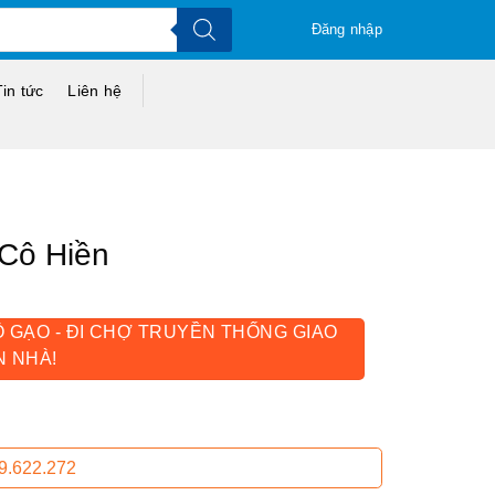
Đăng nhập
Tin tức
Liên hệ
 Cô Hiền
Ô GẠO - ĐI CHỢ TRUYỀN THỐNG GIAO
N NHÀ!
9.622.272