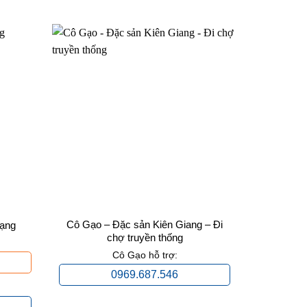
Cô Gạo – Đặc sản Kiên Giang – Đi
ạng
47,
chợ truyền thống
Cô Gạo hỗ trợ:
0969.687.546