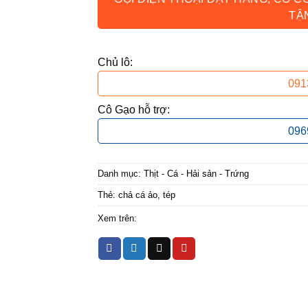
TẬ
Chủ lô:
091
Cô Gạo hỗ trợ:
096
Danh mục:
Thịt - Cá - Hải sản - Trứng
Thẻ:
chả cá ảo
,
tép
Xem trên: