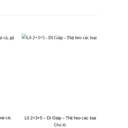
ại cá,
TTTS 93+
Lô 2+3+5 – Dì Giáp – Thịt heo các loại
Chủ lô: