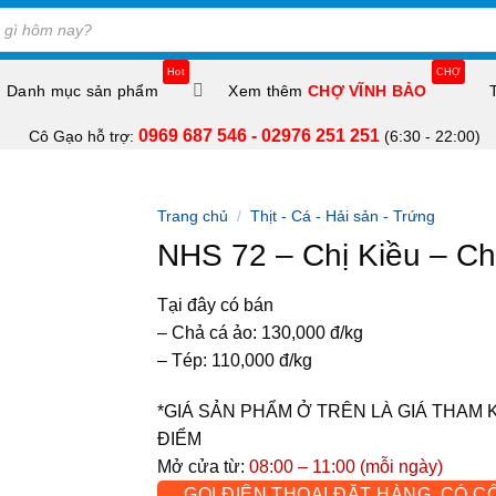
Hot
CHỢ
Danh mục sản phẩm
Xem thêm
CHỢ VĨNH BẢO
0969 687 546 - 02976 251 251
Cô Gạo hỗ trợ:
(6:30 - 22:00)
Trang chủ
/
Thịt - Cá - Hải sản - Trứng
NHS 72 – Chị Kiều – Ch
Tại đây có bán
– Chả cá ảo: 130,000 đ/kg
– Tép: 110,000 đ/kg
*GIÁ SẢN PHẨM Ở TRÊN LÀ GIÁ THAM 
ĐIỂM
Mở cửa từ:
08:00 – 11:00 (mỗi ngày)
GỌI ĐIỆN THOẠI ĐẶT HÀNG, CÓ C