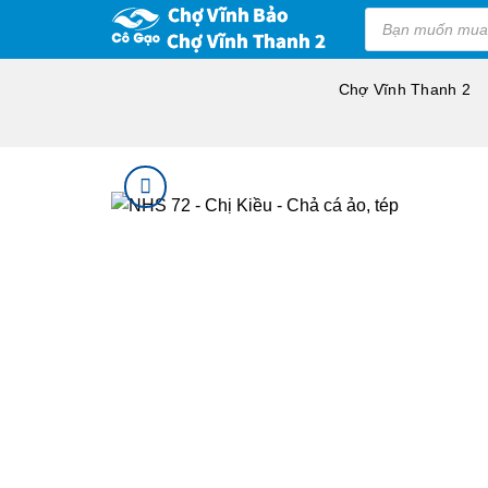
Bỏ
Products
search
qua
nội
Chợ Vĩnh Thanh 2
dung