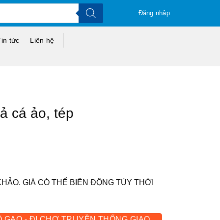
Đăng nhập
Tin tức
Liên hệ
ả cá ảo, tép
KHẢO. GIÁ CÓ THỂ BIẾN ĐỘNG TÙY THỜI
Ô GẠO - ĐI CHỢ TRUYỀN THỐNG GIAO