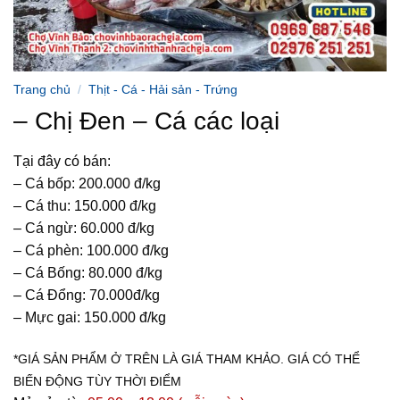
Trang chủ
/
Thịt - Cá - Hải sản - Trứng
– Chị Đen – Cá các loại
Tại đây có bán:
– Cá bốp: 200.000 đ/kg
– Cá thu: 150.000 đ/kg
– Cá ngừ: 60.000 đ/kg
– Cá phèn: 100.000 đ/kg
– Cá Bống: 80.000 đ/kg
– Cá Đổng: 70.000đ/kg
– Mực gai: 150.000 đ/kg
*GIÁ SẢN PHẨM Ở TRÊN LÀ GIÁ THAM KHẢO. GIÁ CÓ THỂ
BIẾN ĐỘNG TÙY THỜI ĐIỂM