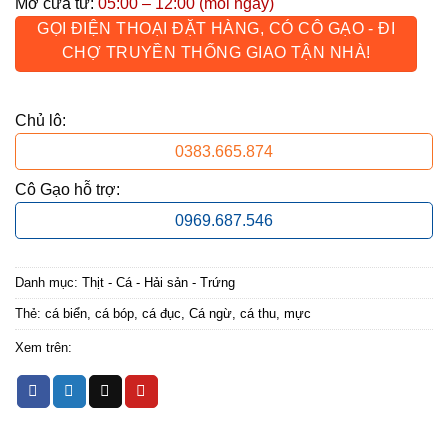
Mở cửa từ:
05:00 – 12:00 (mỗi ngày)
GỌI ĐIỆN THOẠI ĐẶT HÀNG, CÓ CÔ GẠO - ĐI
CHỢ TRUYỀN THỐNG GIAO TẬN NHÀ!
Chủ lô:
0383.665.874
Cô Gạo hỗ trợ:
0969.687.546
Danh mục:
Thịt - Cá - Hải sản - Trứng
Thẻ:
cá biển
,
cá bóp
,
cá đục
,
Cá ngừ
,
cá thu
,
mực
Xem trên: