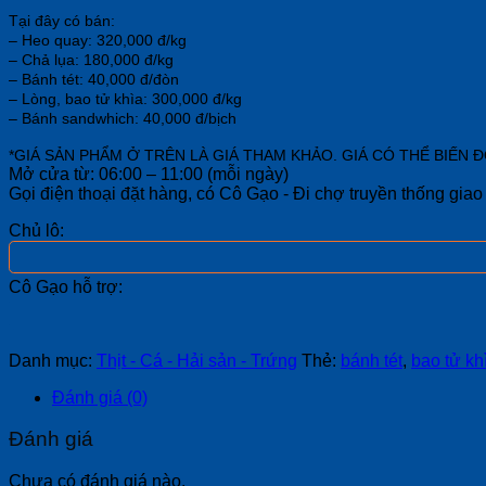
Tại đây có bán:
– Heo quay: 320,000 đ/kg
– Chả lụa: 180,000 đ/kg
– Bánh tét: 40,000 đ/đòn
– Lòng, bao tử khìa: 300,000 đ/kg
– Bánh sandwhich: 40,000 đ/bịch
*GIÁ SẢN PHẨM Ở TRÊN LÀ GIÁ THAM KHẢO. GIÁ CÓ THỂ BIẾN 
Mở cửa từ:
06:00 – 11:00 (mỗi ngày)
Gọi điện thoại đặt hàng, có Cô Gạo - Đi chợ truyền thống giao
Chủ lô:
Cô Gạo hỗ trợ:
Danh mục:
Thịt - Cá - Hải sản - Trứng
Thẻ:
bánh tét
,
bao tử kh
Đánh giá (0)
Đánh giá
Chưa có đánh giá nào.