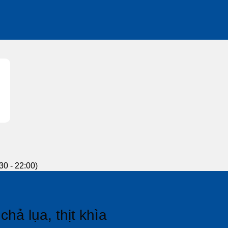
30 - 22:00)
hả lụa, thịt khìa