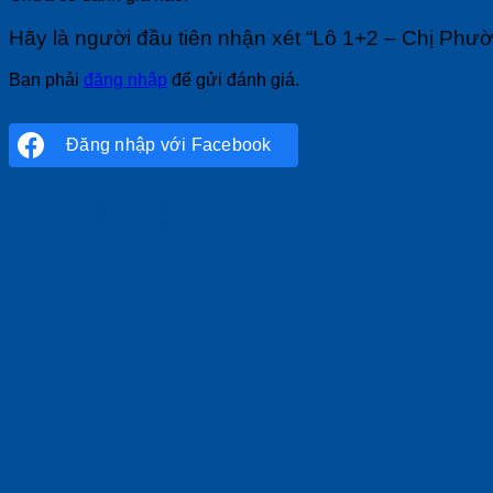
Hãy là người đầu tiên nhận xét “Lô 1+2 – Chị Phườn
Bạn phải
đăng nhập
để gửi đánh giá.
Đăng nhập với
Facebook
Sản phẩm tương tự