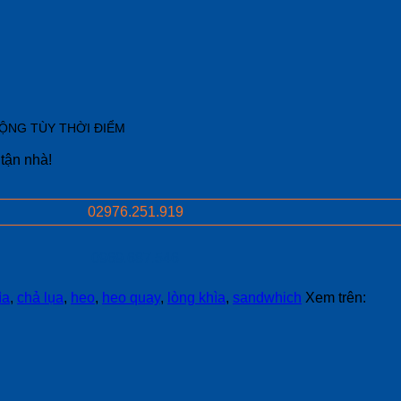
ĐỘNG TÙY THỜI ĐIỂM
 tận nhà!
02976.251.919
0969.687.546
ìa
,
chả lụa
,
heo
,
heo quay
,
lòng khìa
,
sandwhich
Xem trên: