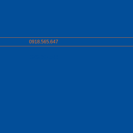
0918.565.647
0969.687.546