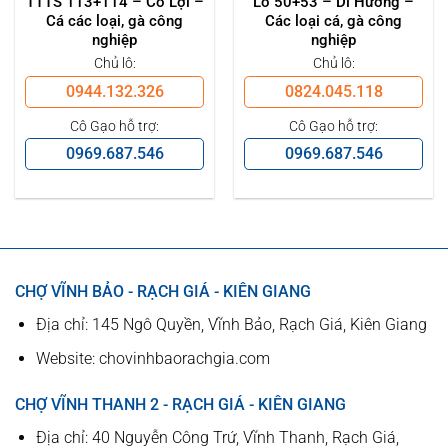
TTTS 113+114 – Cô Lợi –
Lô 50+53 – Dì Hương –
Cá các loại, gà công
Các loại cá, gà công
nghiệp
nghiệp
Chủ lô:
Chủ lô:
0944.132.326
0824.045.118
Cô Gạo hỗ trợ:
Cô Gạo hỗ trợ:
0969.687.546
0969.687.546
CHỢ VĨNH BẢO - RẠCH GIÁ - KIÊN GIANG
Địa chỉ: 145 Ngô Quyền, Vĩnh Bảo, Rạch Giá, Kiên Giang
Website: chovinhbaorachgia.com
CHỢ VĨNH THANH 2 - RẠCH GIÁ - KIÊN GIANG
Địa chỉ: 40 Nguyễn Công Trứ, Vĩnh Thanh, Rạch Giá,