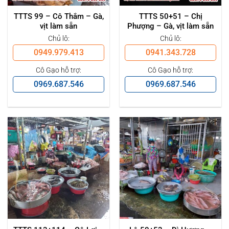
TTTS 99 – Cô Thắm – Gà,
TTTS 50+51 – Chị
vịt làm sẵn
Phượng – Gà, vịt làm sẵn
Chủ lô:
Chủ lô:
0949.979.413
0941.343.728
Cô Gạo hỗ trợ:
Cô Gạo hỗ trợ:
0969.687.546
0969.687.546