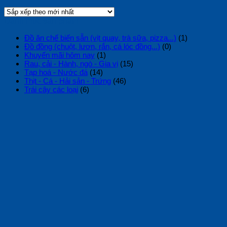
Danh mục sản phẩm
Đồ ăn chế biến sẵn (vịt quay, trà sữa, pizza...)
(1)
Đồ đồng (chuột, lươn, rắn, cá lóc đồng...)
(0)
Khuyến mãi hôm nay
(1)
Rau, cải - Hành, ngò - Gia vị
(15)
Tạp hoá - Nước đá
(14)
Thịt - Cá - Hải sản - Trứng
(46)
Trái cây các loại
(6)