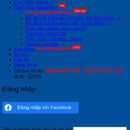
Chợ Vĩnh Thanh 2
Hot
Danh mục sản phẩm
Giảm giá
Khuyến mãi hôm nay
Đồ ăn chế biến sẵn (vịt quay, trà sữa, pizza…)
Đồ đồng (chuột, lươn, rắn, cá lóc đồng…)
Rau, cải – Hành, ngò – Gia vị
Tạp hoá – Nước đá
Thịt – Cá – Hải sản – Trứng
Trái cây các loại
CHỢ
Xem thêm
CHỢ VĨNH BẢO
Tin tức
Liên hệ
Đăng nhập
0969 687 546 - 02976 251 251
Cô Gạo hỗ trợ:
(6:30 - 22:00)
Đăng nhập
Đăng nhập với
Facebook
Bắt
Tên tài khoản hoặc địa chỉ email
*